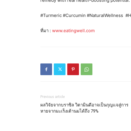
remedy with real health-boosting potential.
#Turmeric #Curcumin #NaturalWellness #
ที่มา :
www.eatingwell.com
Previous article
ผลวิจัยจากบราซิล วิตามินดีอาจเป็นกุญแจสู่การ
หายจากมะเร็งเต้านมได้ถึง 79%