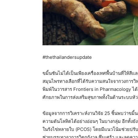
#thethailandersupdate
ขมิ้นชันไม่ได้เป็นเพียงเครื่องเทศพื้นบ้านที่ให้
สมุนไพรทางเลือกที่ได้รับความสนใจจากวงการวิท
พิมพ์ในวารสาร Frontiers in Pharmacology ได้เผย
ศักยภาพในการส่งเสริมสุขภาพทั้งในด้านระบบห
ข้อมูลจากการวิเคราะห์งานวิจัย 25 ชิ้นพบว่าข
ความดันโลหิตได้อย่างอ่อนๆ ในบางกลุ่ม อีกทั้งยังมี
ในรังไข่หลายใบ (PCOS) โดยมีแนวโน้มช่วยปรับส
ช่วยบรรเทาอาการวิตกกังวล ซึมเศร้า และลดคว