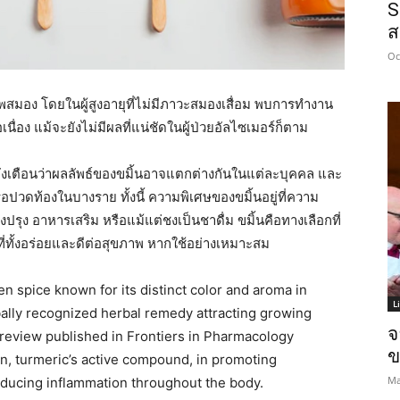
S
ส
Oc
ภาพสมอง โดยในผู้สูงอายุที่ไม่มีภาวะสมองเสื่อม พบการทำงาน
นื่อง แม้จะยังไม่มีผลที่แน่ชัดในผู้ป่วยอัลไซเมอร์ก็ตาม
ังเตือนว่าผลลัพธ์ของขมิ้นอาจแตกต่างกันในแต่ละบุคคล และ
หรือปวดท้องในบางราย ทั้งนี้ ความพิเศษของขมิ้นอยู่ที่ความ
ปรุง อาหารเสริม หรือแม้แต่ชงเป็นชาดื่ม ขมิ้นคือทางเลือกที่
่ทั้งอร่อยและดีต่อสุขภาพ หากใช้อย่างเหมาะสม
hen spice known for its distinct color and aroma in
L
bally recognized herbal remedy attracting growing
จ
 review published in Frontiers in Pharmacology
ข
in, turmeric’s active compound, in promoting
Ma
reducing inflammation throughout the body.