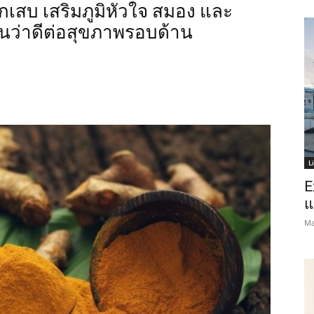
กเสบ เสริมภูมิหัวใจ สมอง และ
ยันว่าดีต่อสุขภาพรอบด้าน
Thailanders
L
E
แ
Ma