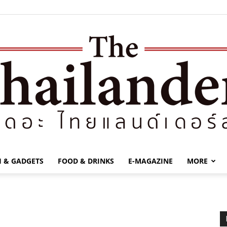
H & GADGETS
FOOD & DRINKS
E-MAGAZINE
MORE
The