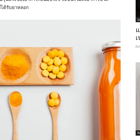
ี่ได้รับยาหลอก
L
แ
เ
Ju
F