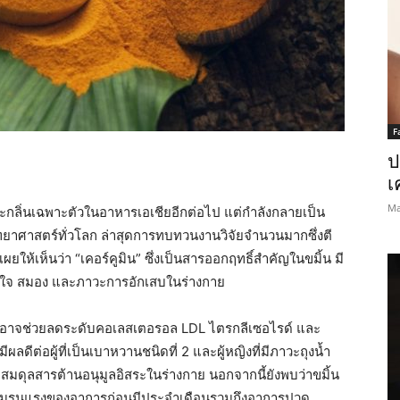
F
ป
เ
Ma
สีและกลิ่นเฉพาะตัวในอาหารเอเชียอีกต่อไป แต่กำลังกลายเป็น
ยาศาสตร์ทั่วโลก ล่าสุดการทบทวนงานวิจัยจำนวนมากซึ่งตี
ให้เห็นว่า “เคอร์คูมิน” ซึ่งเป็นสารออกฤทธิ์สำคัญในขมิ้น มี
ัวใจ สมอง และภาวะการอักเสบในร่างกาย
มิ้นอาจช่วยลดระดับคอเลสเตอรอล LDL ไตรกลีเซอไรด์ และ
ผลดีต่อผู้ที่เป็นเบาหวานชนิดที่ 2 และผู้หญิงที่มีภาวะถุงน้ำ
มดุลสารต้านอนุมูลอิสระในร่างกาย นอกจากนี้ยังพบว่าขมิ้น
ามรุนแรงของอาการก่อนมีประจำเดือนรวมถึงอาการปวด