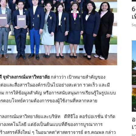
6
เ
Se
ี จุฬาลงกรณ์มหาวิทยาลัย
กล่าวว่า เป้าหมายสำคัญของ
ิดต่อและสื่อสารในองค์กรเป็นไปอย่างสะดวก รวดเร็ว และมี
าม การให้ข้อมูลสำคัญ หรือการสนับสนุนการเรียนรู้ในรูปแบบ
ารตอบโจทย์ความต้องการของผู้ใช้งานที่หลากหลาย
T
จุฬาลงกรณ์มหาวิทยาลัยและบริษัท ดีทีจีโอ คอร์ปอเรชั่น จำกัด
อ
รมทางเทคโนโลยี แต่ยังเป็นต้นแบบที่ดีของการบูรณาการ
เ
างสรรค์สิ่งใหม่ ๆ ในอนาคต”ศาสตราจารย์ ดร.คณพล กล่าว
Ja