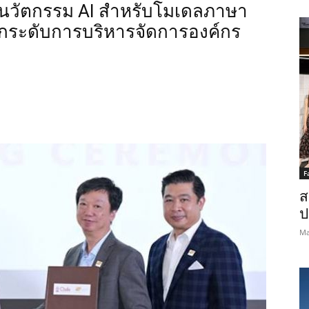
นานวัตกรรม AI สำหรับโมเดลภาษา
กระดับการบริหารจัดการองค์กร
Thailanders
F
ส
ป
Ma