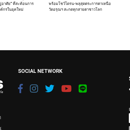
ยู่อาศัย” ที่สะท้อนการ
พร้อมโชว์โดรน-พลุสุดตระการตาเหนือ
ค์กรในยุคใหม่
วัดอรุณฯ สะกดทุกสายตาชาวโลก
SOCIAL NETWORK
ๆ
์