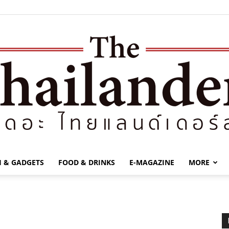
H & GADGETS
FOOD & DRINKS
E-MAGAZINE
MORE
The