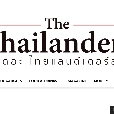
H & GADGETS
FOOD & DRINKS
E-MAGAZINE
MORE
The