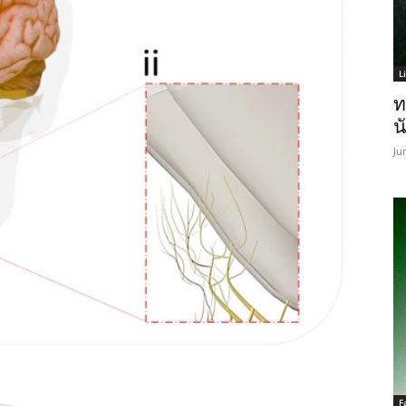
L
ท
น
Ju
F