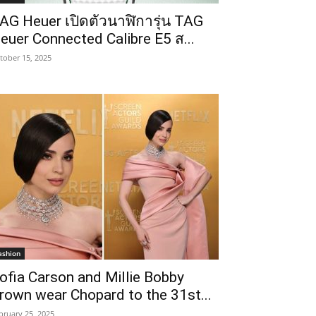
AG Heuer เปิดตัวนาฬิการุ่น TAG
euer Connected Calibre E5 ส...
tober 15, 2025
ashion
ofia Carson and Millie Bobby
rown wear Chopard to the 31st...
bruary 25, 2025