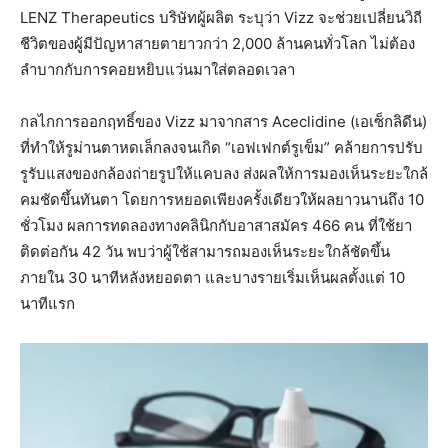
LENZ Therapeutics บริษัทผู้ผลิต ระบุว่า Vizz จะช่วยเปลี่ยนวิถี
ชีวิตของผู้มีปัญหาสายตายาวกว่า 2,000 ล้านคนทั่วโลก ไม่ต้อง
ลำบากกับการคอยหยิบแว่นมาใส่ตลอดเวลา
กลไกการออกฤทธิ์ของ Vizz มาจากสาร Aceclidine (เอเซ็กลิดีน)
ที่ทำให้รูม่านตาหดเล็กลงจนเกิด “เอฟเฟกต์รูเข็ม” คล้ายการปรับ
รูรับแสงของกล้องถ่ายรูปให้แคบลง ส่งผลให้การมองเห็นระยะใกล้
คมชัดขึ้นทันตา โดยการหยอดเพียงครั้งเดียวให้ผลยาวนานถึง 10
ชั่วโมง ผลการทดลองทางคลินิกกับอาสาสมัคร 466 คน ที่ใช้ยา
ติดต่อกัน 42 วัน พบว่าผู้ใช้สามารถมองเห็นระยะใกล้ชัดขึ้น
ภายใน 30 นาทีหลังหยอดตา และบางรายเริ่มเห็นผลตั้งแต่ 10
นาทีแรก