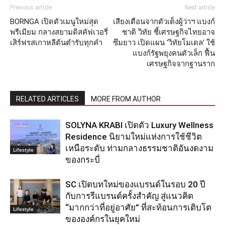
Previous article
Next article
BORNGA เปิดตัวเมนูใหม่สุด
เสียงเตือนจากตัวเต็งผู้ว่าฯ แบงก์
พรีเมียม กลางสยามดิสคัฟเวอรี่
ชาติ วิทัย ชี้เศรษฐกิจไทยอาจ
เสิร์ฟรสเกาหลีต้นตำรับทุกคำ
ซึมยาว เปิดแผน ‘วิทัยโมเดล’ ใช้
แบงก์รัฐพยุงคนตัวเล็ก ฟื้น
เศรษฐกิจจากฐานราก
RELATED ARTICLES
MORE FROM AUTHOR
SOLYNA KRABI เปิดตัว Luxury Wellness
Residence นิยามใหม่แห่งการใช้ชีวิต
เหนือระดับ ท่ามกลางธรรมชาติอันงดงาม
Lifestyle
ของกระบี่
SC เปิดบทใหม่ของแบรนด์ในรอบ 20 ปี
กับการรีแบรนด์ครั้งสำคัญ สู่แนวคิด
“มากกว่าที่อยู่อาศัย” ที่สะท้อนการเติบโต
Lifestyle
ขององค์กรในยุคใหม่