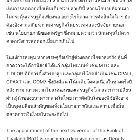
นักวิเคราะห์ประเมินว่า หากนายวิทัยได้รับตำแหน่ง อาจมีโอกาส
เห็นการลดดอกเบี้ยเพิ่มเติมช่วงปลายปีนี้ หากนโยบายที่ผ่านมา
ไม่กระตุ้นเศรษฐกิจเพียงพอ อย่างไรก็ตาม การตัดสินใจใด ๆ ยัง
ต้องอิงจากเสถียรภาพเศรษฐกิจในประเทศและปัจจัยภายนอก
เช่น นโยบายภาษีของสหรัฐฯ ซึ่งหมายความว่า นักลงทุนไม่ควร
คาดหวังการลดดอกเบี้ยมากเกินไป
ในแง่การลงทุน หากเศรษฐกิจเข้าสู่ช่วงดอกเบี้ยขาลงจริง หุ้นที่
คาดว่าจะได้อานิสงส์ ได้แก่ กลุ่มไฟแนนซ์ เช่น MTC และ
TIDLOR ที่มีการตั้งสำรองสูง และกลุ่มบริโภคจำเป็น เช่น CPALL,
CPAXT และ COM7 ซึ่งยังมีแนวโน้มเติบโตต่อเนื่องในช่วงครึ่งปี
หลัง ท่ามกลางความไม่แน่นอนของเศรษฐกิจโลกและการเปลี่ยน
ผ่านผู้นำของธนาคารกลางในไทย การตัดสินใจของพิชัยจึงอาจ
เป็นจุดเปลี่ยนสำคัญของทั้งนโยบายการเงินและความเชื่อมั่น
ตลาดการเงินไทยในระยะถัดไป
The appointment of the next Governor of the Bank of
Thailand (BoT) is reaching a decisive point, as Deputy