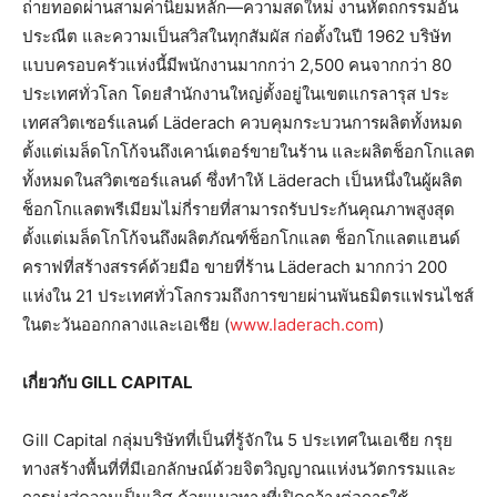
ถ่ายทอดผ่านสามค่านิยมหลัก—ความสดใหม่ งานหัตถกรรมอัน
ประณีต และความเป็นสวิสในทุกสัมผัส ก่อตั้งในปี 1962 บริษัท
แบบครอบครัวแห่งนี้มีพนักงานมากกว่า 2,500 คนจากกว่า 80
ประเทศทั่วโลก โดยสำนักงานใหญ่ตั้งอยู่ในเขตแกรลารุส ประ
เทศสวิตเซอร์แลนด์ Läderach ควบคุมกระบวนการผลิตทั้งหมด
ตั้งแต่เมล็ดโกโก้จนถึงเคาน์เตอร์ขายในร้าน และผลิตช็อกโกแลต
ทั้งหมดในสวิตเซอร์แลนด์ ซึ่งทำให้ Läderach เป็นหนึ่งในผู้ผลิต
ช็อกโกแลตพรีเมียมไม่กี่รายที่สามารถรับประกันคุณภาพสูงสุด
ตั้งแต่เมล็ดโกโก้จนถึงผลิตภัณฑ์ช็อกโกแลต ช็อกโกแลตแฮนด์
คราฟที่สร้างสรรค์ด้วยมือ ขายที่ร้าน Läderach มากกว่า 200
แห่งใน 21 ประเทศทั่วโลกรวมถึงการขายผ่านพันธมิตรแฟรนไชส์
ในตะวันออกกลางและเอเชีย (
www.laderach.com
)
เกี่ยวกับ
GILL CAPITAL
Gill Capital กลุ่มบริษัทที่เป็นที่รู้จักใน 5 ประเทศในเอเชีย กรุย
ทางสร้างพื้นที่ที่มีเอกลักษณ์ด้วยจิตวิญญาณแห่งนวัตกรรมและ