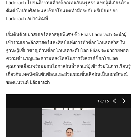
Läderach ไปจนถึงงานเลี้ยงค็อกเทลอันหรูหรา แขกผู้มีเกียรติจะ
ดื่มด่ำไปกับศิลปะแห่งช็อกโกแลตทำมือระดับพรีเมียมของ
Läderach อย่างเต็มที่
เริ่มต้นด้วยมาสเตอร์คลาสสุดพิเศษ ซึ่ง Elias Läderach จะนำผู้
เข้าร่วมเจาะลึกศาสตร์และศิลป์แห่งการทำช็อกโกแลตสวิส ใน
ฐานะผู้เชี่ยวชาญด้านช็อกโกแลตระดับโลก Elias จะมาถ่ายทอด
ความชำนาญและความหลงใหลในการรังสรรค์ช็อกโกแลต
คุณภาพเยี่ยมพร้อมมอบโอกาสอันล้ำค่าแก่ผู้เข้าร่วมในการเรียนรู้
เกี่ยวกับเทคนิคอันซับซ้อนและส่วนผสมชั้นเลิศอันเป็นเอกลักษณ์
ของแบรนด์ Läderach
1
of 16