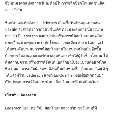
ซึ่งเป็นมรดกแห่งศาสตร์และศิลป์ในการผลิตช็อกโกแลตชั้นเลิศ
อย่างยั่งยืน
ช็อกโกแลตทำมือจาก Läderach เลื่องชื่อในด้านคุณภาพอัน
ประณีต รังสรรค์จากวัตถุดิบชั้นเลิศ ด้วยประสบการณ์ยาวนาน
กว่า 60 ปี Läderach ยังคงมุ่งมั่นสร้างสรรค์ช็อกโกแลตสดใหม่
และเปี่ยมด้วยคุณภาพระดับโลกอย่างต่อเนื่อง ล่าสุด Läderach
ได้ยกระดับประสบการณ์ช็อกโกแลตในประเทศไทยไปอีกขั้น
ด้วยการจัดงานมาสเตอร์คลาสสุดพิเศษ เพื่อให้ผู้รักช็อกโกแลตได้
ดื่มด่ำกับความสร้างสรรค์อันเป็นเอกลักษณ์ของแบรนด์อย่างใกล้
ชิด คุณสามารถสัมผัสรสชาติอันเป็นเลิศของช็อกโกแลตสวิสแท้ ๆ
ได้แล้วที่ร้าน Läderach สาขา EmQuartier ขอเชิญทุกท่านมา
เปิดประสบการณ์ใหม่แห่งศิลปะช็อกโกแลตที่ไม่เหมือนใคร
เกี่ยวกับ
Läderach
Läderach (แล เดอ รัค) ช็อกโกแลตจากสวิตเซอร์แลนด์ที่