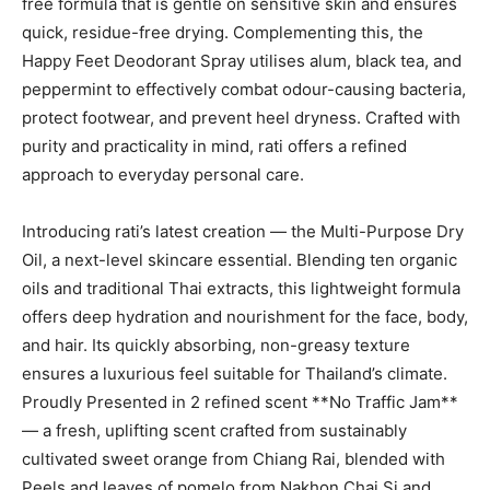
free formula that is gentle on sensitive skin and ensures
quick, residue-free drying. Complementing this, the
Happy Feet Deodorant Spray utilises alum, black tea, and
peppermint to effectively combat odour-causing bacteria,
protect footwear, and prevent heel dryness. Crafted with
purity and practicality in mind, rati offers a refined
approach to everyday personal care.
Introducing rati’s latest creation — the Multi-Purpose Dry
Oil, a next-level skincare essential. Blending ten organic
oils and traditional Thai extracts, this lightweight formula
offers deep hydration and nourishment for the face, body,
and hair. Its quickly absorbing, non-greasy texture
ensures a luxurious feel suitable for Thailand’s climate.
Proudly Presented in 2 refined scent **No Traffic Jam**
— a fresh, uplifting scent crafted from sustainably
cultivated sweet orange from Chiang Rai, blended with
Peels and leaves of pomelo from Nakhon Chai Si and