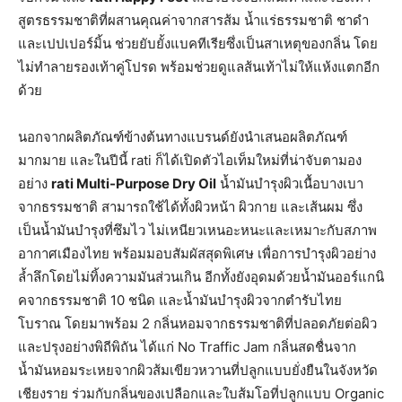
สูตรธรรมชาติที่ผสานคุณค่าจากสารส้ม น้ำแร่ธรรมชาติ ชาดำ
และเปปเปอร์มิ้น ช่วยยับยั้งแบคทีเรียซึ่งเป็นสาเหตุของกลิ่น โดย
ไม่ทำลายรองเท้าคู่โปรด พร้อมช่วยดูแลส้นเท้าไม่ให้แห้งแตกอีก
ด้วย
นอกจากผลิตภัณฑ์ข้างต้นทางแบรนด์ยังนำเสนอผลิตภัณฑ์
มากมาย และในปีนี้ rati ก็ได้เปิดตัวไอเท็มใหม่ที่น่าจับตามอง
อย่าง
rati Multi-Purpose Dry Oil
น้ำมันบำรุงผิวเนื้อบางเบา
จากธรรมชาติ สามารถใช้ได้ทั้งผิวหน้า ผิวกาย และเส้นผม ซึ่ง
เป็นน้ำมันบำรุงที่ซึมไว ไม่เหนียวเหนอะหนะและเหมาะกับสภาพ
อากาศเมืองไทย พร้อมมอบสัมผัสสุดพิเศษ เพื่อการบำรุงผิวอย่าง
ล้ำลึกโดยไม่ทิ้งความมันส่วนเกิน อีกทั้งยังอุดมด้วยน้ำมันออร์แกนิ
คจากธรรมชาติ 10 ชนิด และน้ำมันบำรุงผิวจากตำรับไทย
โบราณ โดยมาพร้อม 2 กลิ่นหอมจากธรรมชาติที่ปลอดภัยต่อผิว
และปรุงอย่างพิถีพิถัน ได้แก่ No Traffic Jam กลิ่นสดชื่นจาก
น้ำมันหอมระเหยจากผิวส้มเขียวหวานที่ปลูกแบบยั่งยืนในจังหวัด
เชียงราย ร่วมกับกลิ่นของเปลือกและใบส้มโอที่ปลูกแบบ Organic