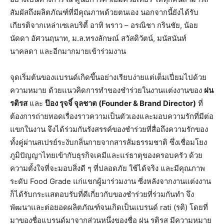
สัมผัสถึงผลิตภัณฑ์ที่มีคุณภาพด้วยตนเอง นอกจากนี้ยังได้รับ
เกียรติจากเหล่าเซเลบริตี้ อาทิ พราว – อรณิชา กรินชัย, น้อย
นัดดา อัศวนฤนาท, ม.ล.ทรงลักษณ์ สวัสดิวัตน์, มนัสนันท์
นาคลดา และอีกมากมายเข้าร่วมงาน
จุดเริ่มต้นของแบรนด์เกิดขึ้นอย่างเรียบง่ายแต่เต็มเปี่ยมไปด้วย
ความหมาย ด้วยแนวคิดการทำของชำร่วยในงานแต่งงานของ
ฝน
รติรส
และ
ป๊อง รุจจิ์ จุลชาต (
Founder & Brand Director)
ที่
ต้องการถ่ายทอดเรื่องราวความเป็นตัวเองและมอบความรักที่มีต่อ
แขกในงาน จึงได้ร่วมกันรังสรรค์ของชำร่วยที่สื่อถึงความรักของ
ทั้งคู่ผ่านสเปรย์ระงับกลิ่นกายจากสารส้มธรรมชาติ ซึ่งเชื่อมโยง
ภูมิปัญญาไทยเข้ากับธุรกิจเคมีและแร่ธาตุของครอบครัว ด้วย
ความตั้งใจที่จะมอบสิ่งดี ๆ ที่ปลอดภัย ใช้ได้จริง และมีคุณภาพ
ระดับ Food Grade แก่แขกผู้มาร่วมงาน ซี่งหลังจากงานแต่งงาน
ก็ได้รับกระแสตอบรับที่ดีเกี่ยวกับของชำร่วยที่ร่วมกันทำ จึง
พัฒนาและต่อยอดผลิตภัณฑ์จนเกิดเป็นแบรนด์ rati (รติ) โดยที่
มาของชื่อแบรนด์มาจากส่วนหนึ่งของชื่อ ฝน รติรส มีความหมาย