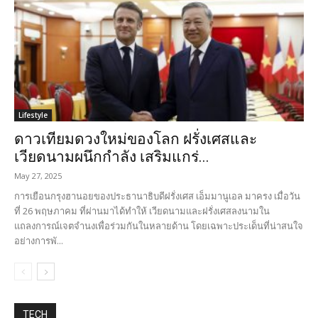
Lifestyle
ดาวเทียมดวงใหม่ของโลก ฝรั่งเศสและ
เวียดนามผนึกกำลัง เสริมแกร่...
May 27, 2025
การเยือนกรุงฮานอยของประธานาธิบดีฝรั่งเศส เอ็มมานูเอล มาครง เมื่อวัน
ที่ 26 พฤษภาคม ที่ผ่านมาได้ทำให้ เวียดนามและฝรั่งเศสลงนามใน
แถลงการณ์เจตจำนงเพื่อร่วมกันในหลายด้าน โดยเฉพาะประเด็นที่น่าสนใจ
อย่างการพั...
TECH