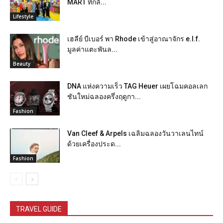
MART ที่กลั...
Lifestyle
เฮลีย์ บีเบอร์ พา Rhode เข้าสู่อาณาจักร e.l.f.
มูลค่าแตะพันล...
Beauty
DNA แห่งความเร็ว TAG Heuer เผยโฉมคอลเลก
ชันใหม่ฉลองครึ่งฤดูกา...
Fashion
Van Cleef & Arpels เฉลิมฉลองวันวาเลนไทน์
ด้วยเครื่องประด...
Fashion
TRAVEL GUIDE