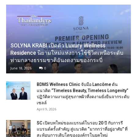
SOLYNA KRABI เปิดตัว Luxury Wellness
Residence นิยามใหม่แห่งการใช้ชีวิตเหนือระดับ
ท่ามกลางธรรมชาติอันงดงามของกระบี่
June 18, 2026
0
BDMS Wellness Clinic จับมือ Lancôme ดัน
แนวคิด “Timeless Beauty, Timeless Longevity”
ปฏิวัติความงามสู่สุขภาพผิวที่งดงามยั่งยืนจากระดับ
เซลล์
April 9, 2026
SC เปิดบทใหม่ของแบรนด์ในรอบ 20 ปี กับการรี
แบรนด์ครั้งสำคัญ สู่แนวคิด “มากกว่าที่อยู่อาศัย” ที่
สะท้อนการเติบโตขององค์กรในยุคใหม่