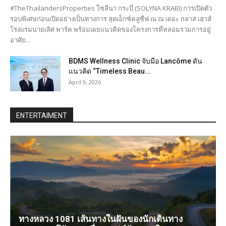
#TheThailandersProperties โซลีนา กระบี่ (SOLYNA KRABI) การเปิดตัว
รอบพิเศษก่อนเปิดอย่างเป็นทางการ สุดเอ็กซ์คลูซีฟ ณ ณ เดอะ กลาส เฮาส์
โรงแรมนายเลิศ พาร์ค พร้อมเผยแนวคิดของโครงการที่หลอมรวมการอยู่
อาศัย...
BDMS Wellness Clinic จับมือ Lancôme ดัน
แนวคิด “Timeless Beau...
April 9, 2026
ENTERTAIMENT
ทางหลวง 1081 เส้นทางในฝันของนักเดินทาง