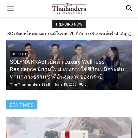
TRENDING NOW
SC เปิดบทใหม่ของแบรนด์ในรอบ 20 ปี กับการรีแบรนด์ครั้งสำคัญ สู่
แนวคิด “มากกว่าที่อยู่อาศัย” ที่สะท้อนการเติบโตขององค์กรในยุค
ใหม่
LIFESTYLE
SOLYNA KRABI เปิดตัว Luxury Wellness
Residence นิยามใหม่แห่งการใช้ชีวิตเหนือระดับ
ป
ท่ามกลางธรรมชาติอันงดงามของกระบี่
The Thailanders Staff
-
June 18, 2026
0
T
DON'T MISS