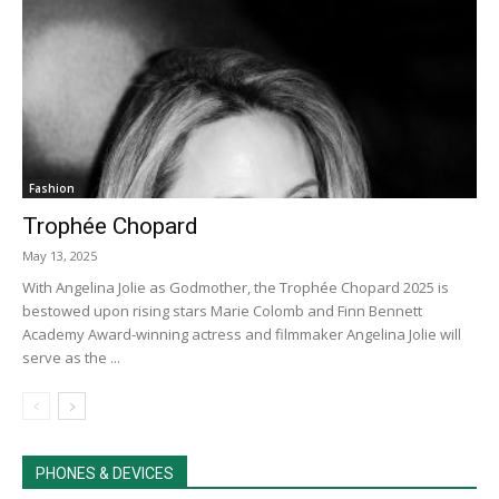
Fashion
Trophée Chopard
May 13, 2025
With Angelina Jolie as Godmother, the Trophée Chopard 2025 is
bestowed upon rising stars Marie Colomb and Finn Bennett
Academy Award-winning actress and filmmaker Angelina Jolie will
serve as the ...
PHONES & DEVICES