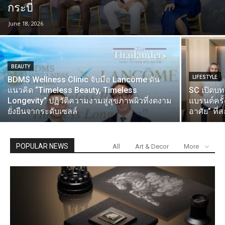
กระบี่
June 18, 2026
BEAUTY
LIFESTYLE
BDMS Wellness Clinic จับมือ Lancôme ดัน
แนวคิด “Timeless Beauty, Timeless
SC เปิดบท
Longevity” ปฏิวัติความงามสู่สุขภาพผิวที่งดงาม
แบรนด์ครั้
ยั่งยืนจากระดับเซลล์
อาศัย” ที
POPULAR NEWS
All
Art & Decor
More