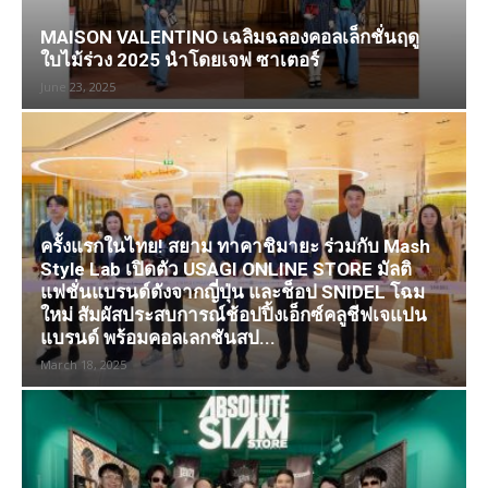
MAISON VALENTINO เฉลิมฉลองคอลเล็กชั่นฤดู
ใบไม้ร่วง 2025 นำโดยเจฟ ซาเตอร์
June 23, 2025
ครั้งแรกในไทย! สยาม ทาคาชิมายะ ร่วมกับ Mash
Style Lab เปิดตัว USAGI ONLINE STORE มัลติ
แฟชั่นแบรนด์ดังจากญี่ปุ่น และช็อป SNIDEL โฉม
ใหม่ สัมผัสประสบการณ์ช้อปปิ้งเอ็กซ์คลูชีฟเจแปน
แบรนด์ พร้อมคอลเลกชันสป...
March 18, 2025