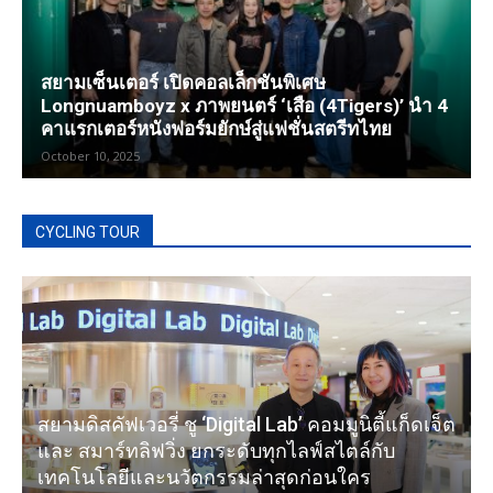
สยามเซ็นเตอร์ เปิดคอลเล็กชันพิเศษ
Longnuamboyz x ภาพยนตร์ ‘เสือ (4Tigers)’ นำ 4
คาแรกเตอร์หนังฟอร์มยักษ์สู่แฟชั่นสตรีทไทย
October 10, 2025
CYCLING TOUR
สยามดิสคัฟเวอรี่ ชู ‘Digital Lab’ คอมมูนิตี้แก็ดเจ็ต
และ สมาร์ทลิฟวิ่ง ยกระดับทุกไลฟ์สไตล์กับ
เทคโนโลยีและนวัตกรรมล่าสุดก่อนใคร