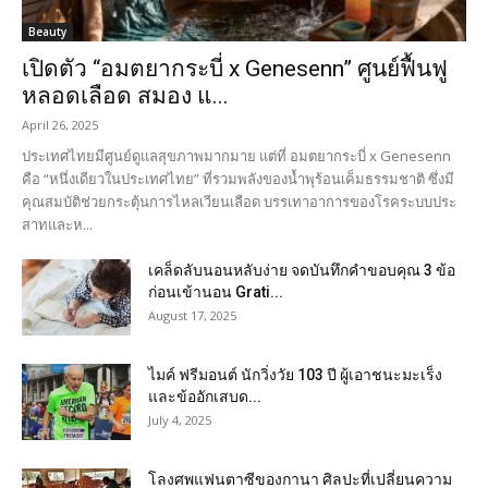
Beauty
เปิดตัว “อมตยากระบี่ x Genesenn” ศูนย์ฟื้นฟู
หลอดเลือด สมอง แ...
April 26, 2025
ประเทศไทยมีศูนย์ดูแลสุขภาพมากมาย แต่ที่ อมตยากระบี่ x Genesenn
คือ “หนึ่งเดียวในประเทศไทย” ที่รวมพลังของน้ำพุร้อนเค็มธรรมชาติ ซึ่งมี
คุณสมบัติช่วยกระตุ้นการไหลเวียนเลือด บรรเทาอาการของโรคระบบประ
สาทและห...
เคล็ดลับนอนหลับง่าย จดบันทึกคำขอบคุณ 3 ข้อ
ก่อนเข้านอน Grati...
August 17, 2025
ไมค์ ฟรีมอนต์ นักวิ่งวัย 103 ปี ผู้เอาชนะมะเร็ง
และข้ออักเสบด...
July 4, 2025
โลงศพแฟนตาซีของกานา ศิลปะที่เปลี่ยนความ