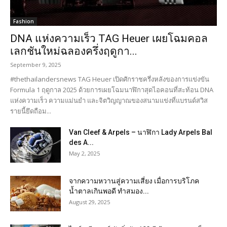
Fashion
DNA แห่งความเร็ว TAG Heuer เผยโฉมคอล
เลกชันใหม่ฉลองครึ่งฤดูกา...
September 9, 2025
#thethailandersnews TAG Heuer เปิดศักราชครึ่งหลังของการแข่งขัน
Formula 1 ฤดูกาล 2025 ด้วยการเผยโฉมนาฬิกาสุดไอคอนที่สะท้อน DNA
แห่งความเร็ว ความแม่นยำ และจิตวิญญาณของสนามแข่งที่แบรนด์สวิส
รายนี้ยึดถือม...
Van Cleef & Arpels – นาฬิกา Lady Arpels Bal
des A...
May 2, 2025
จากความหวานสู่ความเสี่ยง เมื่อการบริโภค
น้ำตาลเกินพอดี ทำสมอง...
August 29, 2025